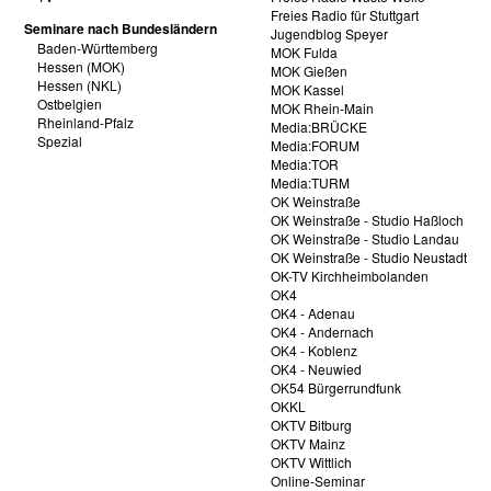
Freies Radio für Stuttgart
Seminare nach Bundesländern
Jugendblog Speyer
Baden-Württemberg
MOK Fulda
Hessen (MOK)
MOK Gießen
Hessen (NKL)
MOK Kassel
Ostbelgien
MOK Rhein-Main
Rheinland-Pfalz
Media:BRÜCKE
Spezial
Media:FORUM
Media:TOR
Media:TURM
OK Weinstraße
OK Weinstraße - Studio Haßloch
OK Weinstraße - Studio Landau
OK Weinstraße - Studio Neustadt
OK-TV Kirchheimbolanden
OK4
OK4 - Adenau
OK4 - Andernach
OK4 - Koblenz
OK4 - Neuwied
OK54 Bürgerrundfunk
OKKL
OKTV Bitburg
OKTV Mainz
OKTV Wittlich
Online-Seminar