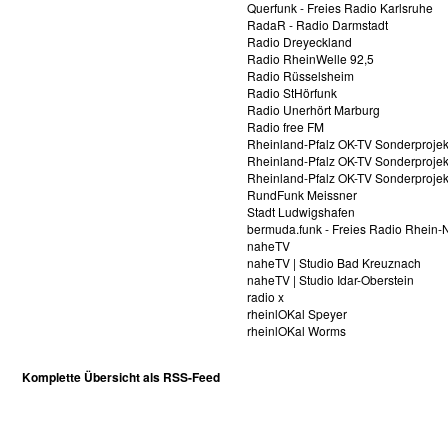
Querfunk - Freies Radio Karlsruhe
RadaR - Radio Darmstadt
Radio Dreyeckland
Radio RheinWelle 92,5
Radio Rüsselsheim
Radio StHörfunk
Radio Unerhört Marburg
Radio free FM
Rheinland-Pfalz OK-TV Sonderprojek
Rheinland-Pfalz OK-TV Sonderprojekt
Rheinland-Pfalz OK-TV Sonderprojekte
RundFunk Meissner
Stadt Ludwigshafen
bermuda.funk - Freies Radio Rhein-N
naheTV
naheTV | Studio Bad Kreuznach
naheTV | Studio Idar-Oberstein
radio x
rheinlOKal Speyer
rheinlOKal Worms
Komplette Übersicht als RSS-Feed