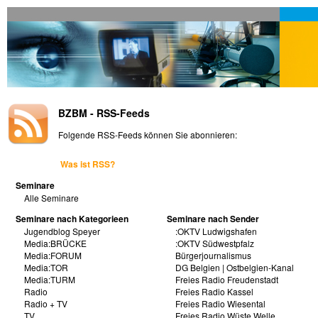
BZBM - RSS-Feeds
Folgende RSS-Feeds können Sie abonnieren:
Was ist RSS?
Seminare
Alle Seminare
Seminare nach Kategorieen
Seminare nach Sender
Jugendblog Speyer
:OKTV Ludwigshafen
Media:BRÜCKE
:OKTV Südwestpfalz
Media:FORUM
Bürgerjournalismus
Media:TOR
DG Belgien | Ostbelgien-Kanal
Media:TURM
Freies Radio Freudenstadt
Radio
Freies Radio Kassel
Radio + TV
Freies Radio Wiesental
TV
Freies Radio Wüste Welle